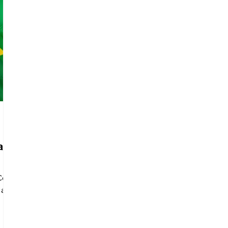
a?
 Com
...