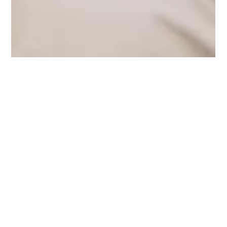
25 de nov. de 2020
Centro Cultural Correios SP reabre com
"A Tempestade"
O Centro Cultural Correios está de volta à agenda das artes
de São Paulo. Para marcar a reabertura, o espaço traz a
mostra "A...