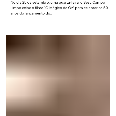
17 de set. de 2019
The Dark Side of the Oz: Sesc Campo
Limpo exibe "O Mágico de Oz" com trilha