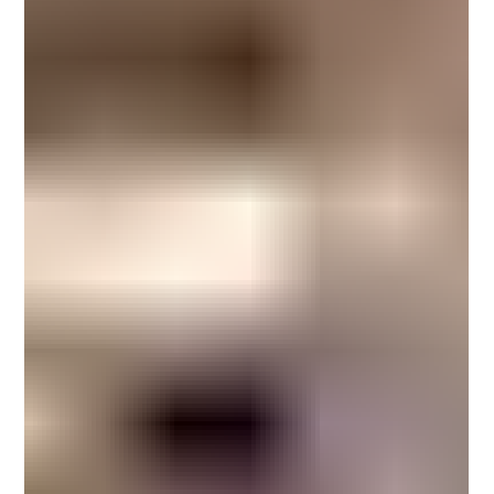
de Pink Floid
No dia 25 de setembro, uma quarta-feira, o Sesc Campo
Limpo exibe o filme “O Mágico de Oz” para celebrar os 80
anos do lançamento do...