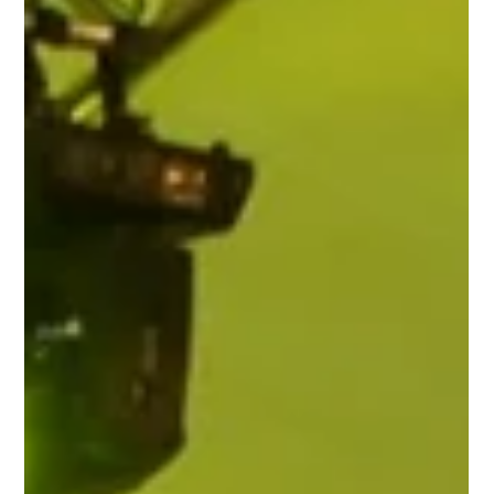
Festival com doces natalinos vai agitar
São Paulo no dia 15 de dezembro
Para comemorar o Natal e o bom ano, o Espaço As Meninas
Feiras e Eventos dará um presentão para a cidade: a 2ª
edição do Festival da...