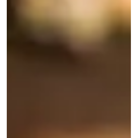
Patrick´s Week entre os dias 16 e 22 de
março
Entre os dias 16 e 22 de março, a Mestre-Cervejeiro.com,
maior rede de lojas de cervejas artesanais do Brasil, realiza a
quarta edição do...