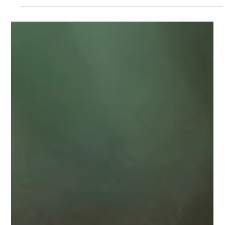
Festival Música que Conecta reúne DJs
de vários estilos em lives
Já que é pra curtir as festas de casa, porque não fazer em
grande estilo, não é mesmo? Durante todo o mês de julho,
quem dá uma ajudinha...