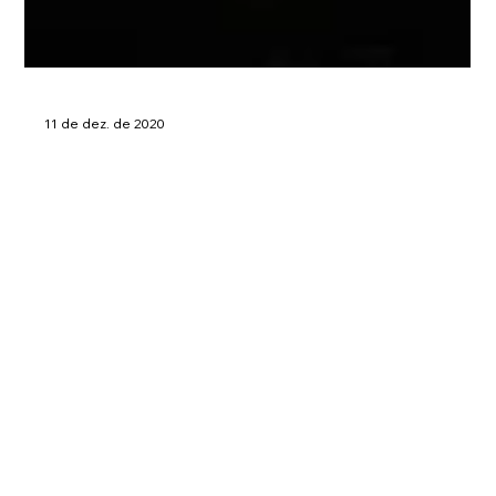
11 de dez. de 2020
Carne de porco: conheça 8 casas em São
Paulo para consumi-la em diferentes
versões
A carne suína tem ganhado versões cada vez mais diferentes
e pode aparecer cozida, assada, frita, em forma de costela,
hambúrguer,...