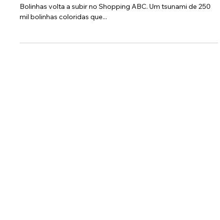
Mar de bolinhas está de volta
Depois de uma temporada de sucesso, a maré do Mar de
Bolinhas volta a subir no Shopping ABC. Um tsunami de 250
mil bolinhas coloridas que...