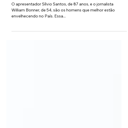
12 de dez. de 2017
Sílvio Santos e Bonner envelhecem
melhor do que George Clooney, aponta
pesquisa
O apresentador Sílvio Santos, de 87 anos, e o jornalista
William Bonner, de 54, são os homens que melhor estão
envelhecendo no País. Essa...