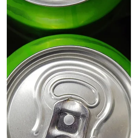
19 de out. de 2017
Pálpebras viram preocupação mundial
pela incidência de câncer de pele
As pálpebras e, também, a região dos olhos viraram
preocupação mundial pelo aumento da incidência de câncer
de pele, que já chega a 10%...