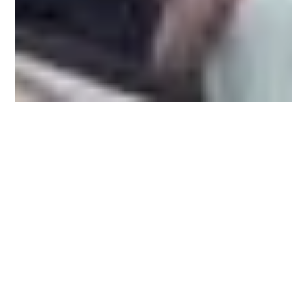
15 de mar. de 2016
Passageiros de Recife podem jogar video
game dentro do taxi
A Easy Taxi colocará vídeo games nos táxis, em Recife. Entre
os dias 16 de março e 16 de abril, ou seja, durante um mês,
usuários de...