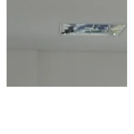
Envio de recursos para apoio às vítimas
do Furacão Irma tem taxas reduzidas
A Confidence Câmbio comunica que, em solidariedade às
vítimas do Furacão Irma, está reduzindo a taxa do câmbio
das operações via...