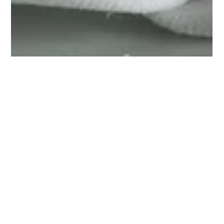
1 de jun. de 2016
Maksoud Plaza dá início ao seu Festival
de Sopas
A partir do dia 6 de junho, com 15 tipos de sopas diferentes,
que visitam várias origens, o Festival de Sopas do Maksoud
Plaza acontece...