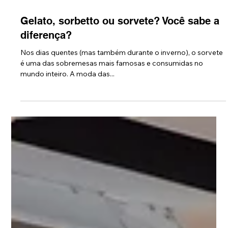
15 de set. de 2017
Gelato, sorbetto ou sorvete? Você sabe a