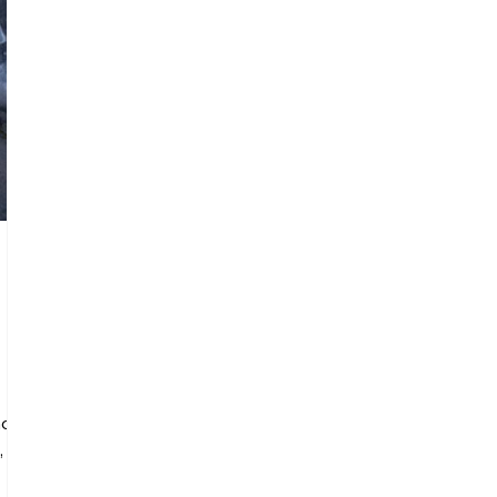
mos
,