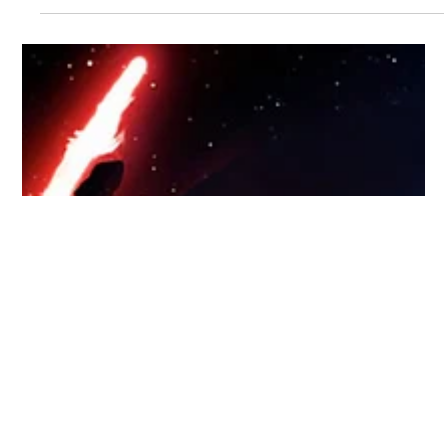
Ontem, dia 6, o jornal americano New York Post publicou em
seu portal a matéria "Semi-Private planes are the new first
class". Outro dia...