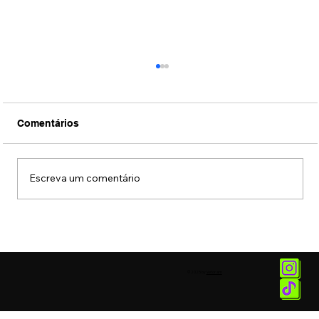
Comentários
Escreva um comentário
Fotos: Coquetel de lançamento da
exposição "União das Cores" do artista
MENA
© 2025 by
Vetor.am