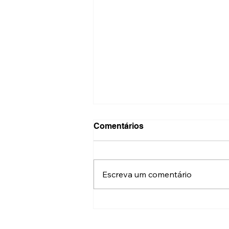
Comentários
Escreva um comentário
Fotos: abertura da
exposição “Pops e
Rebeldes” na galeria