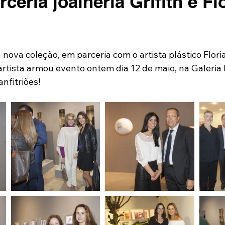
rceria joalheria Grifith e Fl
nova coleção, em parceria com o artista plástico Floria
o artista armou evento ontem dia 12 de maio, na Galeria
nfitriões!