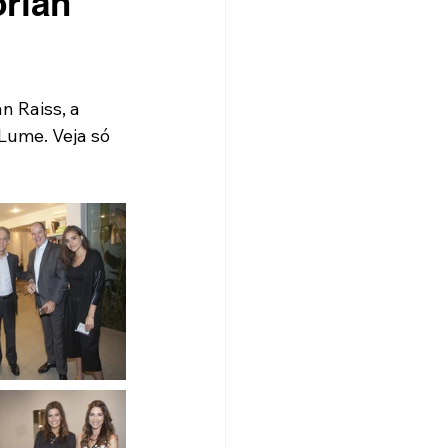
orian
n Raiss, a 
 Lume. Veja só 