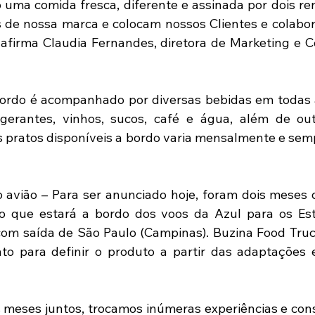
o uma comida fresca, diferente e assinada por dois re
s de nossa marca e colocam nossos Clientes e colabo
 afirma Claudia Fernandes, diretora de Marketing e 
bordo é acompanhado por diversas bebidas em todas a
frigerantes, vinhos, sucos, café e água, além de ou
 pratos disponíveis a bordo varia mensalmente e semp
avião – Para ser anunciado hoje, foram dois meses d
o que estará a bordo dos voos da Azul para os Est
 com saída de São Paulo (Campinas). Buzina Food Tru
o para definir o produto a partir das adaptações e
 meses juntos, trocamos inúmeras experiências e con