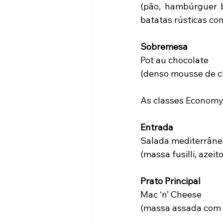
(pão, hambúrguer b
batatas rústicas com
Sobremesa
Pot au chocolate
(denso mousse de c
As classes Economy 
Entrada
Salada mediterrâne
(massa fusilli, azei
Prato Principal
Mac ‘n’ Cheese
(massa assada com