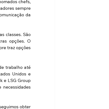
nomados chefs, 
radores sempre 
Comunicação da 
s classes. São 
tras opções. O 
re traz opções 
e trabalho até 
ados Unidos e 
ck e LSG Group 
 necessidades 
seguimos obter 