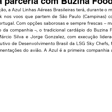
a parceria com Buzina Food
o, a Azul Linhas Aéreas Brasileiras terá, durante o mê
k nos voos que partem de São Paulo (Campinas) co
ortugal. Com opções saborosas e sempre frescas – ma
 da companhia –, o tradicional cardápio do Buzina F
rcio Silva e Jorge Gonzalez, com execução liderad
ecutivo de Desenvolvimento Brasil da LSG Sky Chefs, f
mentações do avião. A Azul é a primeira companhia a