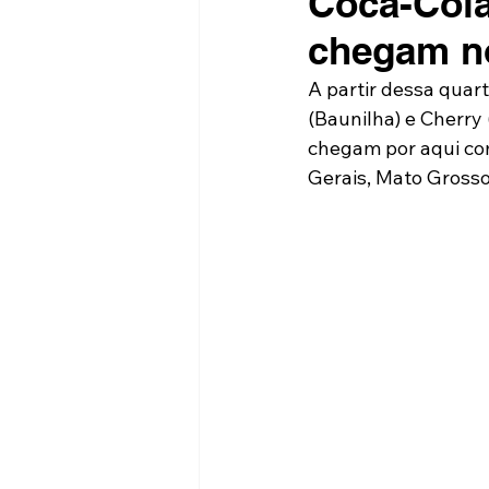
Coca-Cola
chegam no
A partir dessa quart
(Baunilha) e Cherry 
chegam por aqui com
Gerais, Mato Grosso