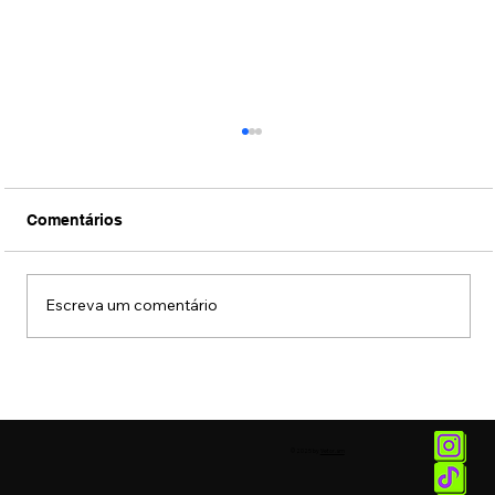
Comentários
Escreva um comentário
Jiraya chega ao mercado de alcoólicas
gaseificadas prontas para beber
© 2025 by
Vetor.am