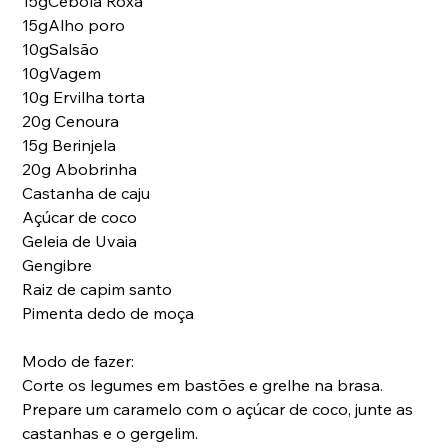
15gCebola Roxa 
15gAlho poro
10gSalsão
10gVagem
10g Ervilha torta
20g Cenoura
15g Berinjela 
20g Abobrinha 
Castanha de caju
Açúcar de coco
Geleia de Uvaia 
Gengibre
Raiz de capim santo
Pimenta dedo de moça 
Modo de fazer:
Corte os legumes em bastões e grelhe na brasa.
Prepare um caramelo com o açúcar de coco, junte as 
castanhas e o gergelim.