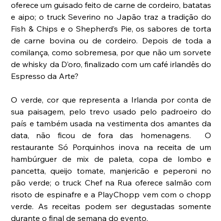
oferece um guisado feito de carne de cordeiro, batatas 
e aipo; o truck Severino no Japão traz a tradição do 
Fish & Chips e o Shepherd’s Pie, os sabores de torta 
de carne bovina ou de cordeiro. Depois de toda a 
comilança, como sobremesa, por que não um sorvete 
de whisky da D’oro, finalizado com um café irlandês do 
Espresso da Arte?
O verde, cor que representa a Irlanda por conta de 
sua paisagem, pelo trevo usado pelo padroeiro do 
país e também usada na vestimenta dos amantes da 
data, não ficou de fora das homenagens.  O 
restaurante Só Porquinhos inova na receita de um 
hambúrguer de mix de paleta, copa de lombo e 
pancetta, queijo tomate, manjericão e peperoni no 
pão verde; o truck Chef na Rua oferece salmão com 
risoto de espinafre e a PlayChopp vem com o chopp 
verde. As receitas podem ser degustadas somente 
durante o final de semana do evento.