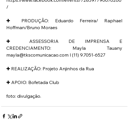
https://www.facebook.com/events/728397790676266
/
✚ PRODUÇÃO: Eduardo Ferreira/ Raphael 
Hoffman/Bruno Moraes
✚ ASSESSORIA DE IMPRENSA E 
CREDENCIAMENTO: Mayla Tauany 
mayla@tkscomunicacao.com l (11) 9.7051-6527
✚ REALIZAÇÃO: Projeto Anjinhos da Rua
✚ APOIO: Bofetada Club
foto: divulgação. 