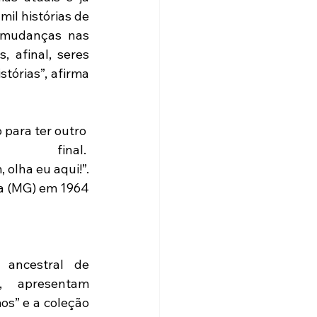
il histórias de 
 mudanças nas 
afinal, seres 
tórias”, afirma 
final. 
 olha eu aqui!”.
ha (MG) em 1964
ancestral de 
, apresentam 
s” e a coleção 