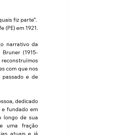
is fiz parte”. 
fe (PE) em 1921.
 Bruner (1915-
 reconstruímos 
es com que nos 
 passado e de 
ssoa, dedicado 
o e fundado em 
 longo de sua 
de uma fração 
as atuais e já 