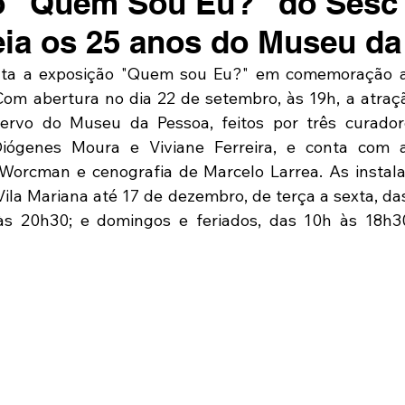
o "Quem Sou Eu?" do Sesc
ia os 25 anos do Museu da
ta a exposição "Quem sou Eu?" em comemoração a
om abertura no dia 22 de setembro, às 19h, a atraç
ervo do Museu da Pessoa, feitos por três curadore
 Diógenes Moura e Viviane Ferreira, e conta com a
 Worcman e cenografia de Marcelo Larrea. As instal
ila Mariana até 17 de dezembro, de terça a sexta, das
às 20h30; e domingos e feriados, das 10h às 18h30