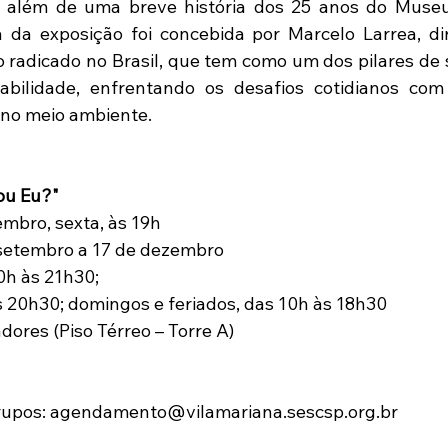
”, além de uma breve história dos 25 anos do Museu
a da exposição foi concebida por Marcelo Larrea, dir
 radicado no Brasil, que tem como um dos pilares de s
abilidade, enfrentando os desafios cotidianos com
 no meio ambiente.
ou Eu?"
embro, sexta, às 19h
 setembro a 17 de dezembro
0h às 21h30;
 20h30; domingos e feriados, das 10h às 18h30
adores (Piso Térreo – Torre A)
upos: agendamento@vilamariana.sescsp.org.br