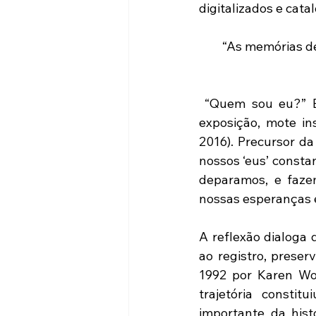
digitalizados e cata
“As memórias de
 “Quem sou eu?” Esta pergunta tão singela quanto instigante é o eixo narrativo da 
exposição, mote in
2016). Precursor da
nossos ‘eus’ consta
deparamos, e faze
nossas esperanças 
A reflexão dialoga 
ao registro, preser
1992 por Karen Wo
trajetória consti
importante da histó