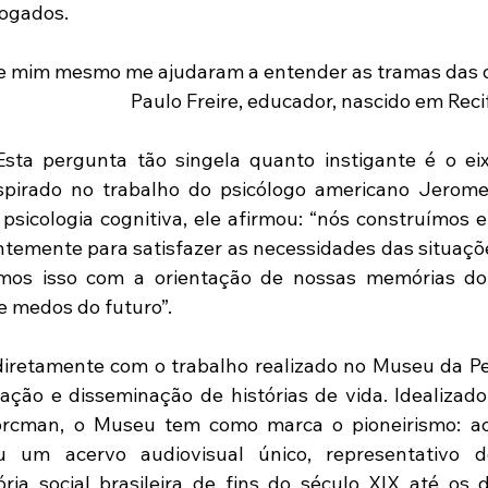
logados.
 mim mesmo me ajudaram a entender as tramas das qua
Paulo Freire, educador, nascido em Reci
spirado no trabalho do psicólogo americano Jerome
 psicologia cognitiva, ele afirmou: “nós construímos e
ntemente para satisfazer as necessidades das situaçõ
mos isso com a orientação de nossas memórias do
e medos do futuro”.
diretamente com o trabalho realizado no Museu da Pe
vação e disseminação de histórias de vida. Idealizad
rcman, o Museu tem como marca o pioneirismo: ao
tuiu um acervo audiovisual único, representativo 
ria social brasileira de fins do século XIX até os di