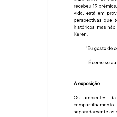
recebeu 19 prêmios.
vida, está em pro
perspectivas que 
históricos, mas não 
Karen.
 “Eu gosto de contar minha história, que é uma história que tinha tudo para ter outro 
É como se eu 
A exposição
Os ambientes da 
compartilhamento
separadamente as ob