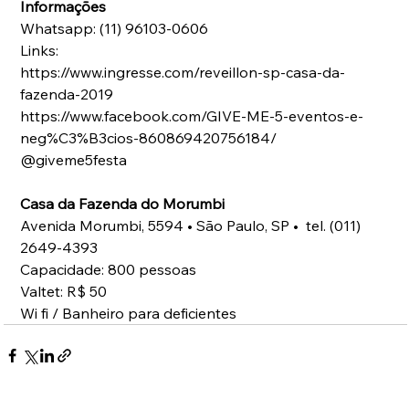
Informações
Whatsapp: (11) 96103-0606
Links:
https://www.ingresse.com/reveillon-sp-casa-da-
fazenda-2019
https://www.facebook.com/GIVE-ME-5-eventos-e-
neg%C3%B3cios-860869420756184/
@giveme5festa
Casa da Fazenda do Morumbi
Avenida Morumbi, 5594 • São Paulo, SP •  tel. (011) 
2649-4393 
Capacidade: 800 pessoas
Valtet: R$ 50
Wi fi / Banheiro para deficientes