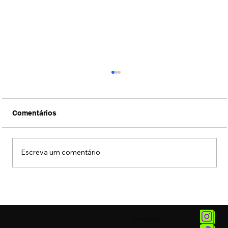
Comentários
Escreva um comentário
Prefeitura faz campanha com música
“Chega Mais” da Rita Lee para atrair
turistas
© 2025 by
Vetor.am