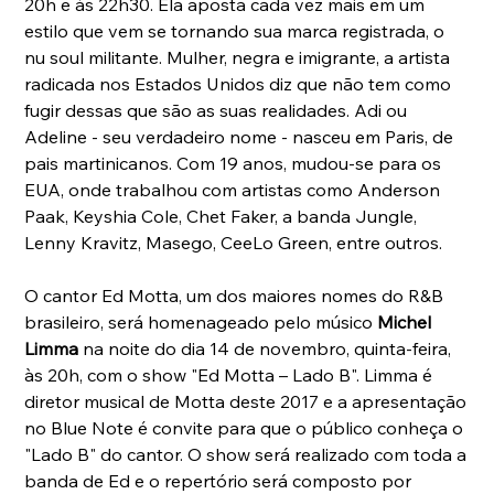
20h e às 22h30. Ela aposta cada vez mais em um 
estilo que vem se tornando sua marca registrada, o 
nu soul militante. Mulher, negra e imigrante, a artista 
radicada nos Estados Unidos diz que não tem como 
fugir dessas que são as suas realidades. Adi ou 
Adeline - seu verdadeiro nome - nasceu em Paris, de 
pais martinicanos. Com 19 anos, mudou-se para os 
EUA, onde trabalhou com artistas como Anderson 
Paak, Keyshia Cole, Chet Faker, a banda Jungle, 
Lenny Kravitz, Masego, CeeLo Green, entre outros.
O cantor Ed Motta, um dos maiores nomes do R&B 
brasileiro, será homenageado pelo músico 
Michel 
Limma
 na noite do dia 14 de novembro, quinta-feira, 
às 20h, com o show "Ed Motta – Lado B". Limma é 
diretor musical de Motta deste 2017 e a apresentação 
no Blue Note é convite para que o público conheça o 
"Lado B" do cantor. O show será realizado com toda a 
banda de Ed e o repertório será composto por 