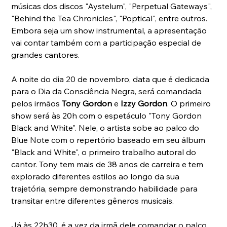
músicas dos discos "Aystelum", "Perpetual Gateways", 
"Behind the Tea Chronicles", "Poptical", entre outros. 
Embora seja um show instrumental, a apresentação 
vai contar também com a participação especial de 
grandes cantores.
A noite do dia 20 de novembro, data que é dedicada 
para o Dia da Consciência Negra, será comandada 
pelos irmãos 
Tony Gordon
 e 
Izzy Gordon
. O primeiro 
show será às 20h com o espetáculo "Tony Gordon 
Black and White". Nele, o artista sobe ao palco do 
Blue Note com o repertório baseado em seu álbum 
"Black and White", o primeiro trabalho autoral do 
cantor. Tony tem mais de 38 anos de carreira e tem 
explorado diferentes estilos ao longo da sua 
trajetória, sempre demonstrando habilidade para 
transitar entre diferentes gêneros musicais.
Já às 22h30, é a vez da irmã dele comandar o palco 