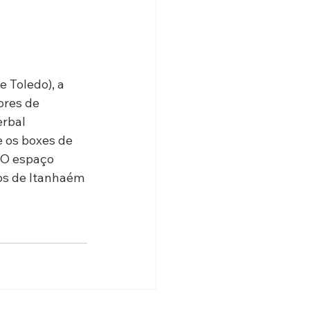
 Toledo), a 
res de 
rbal 
e os boxes de 
 O espaço 
os de Itanhaém 