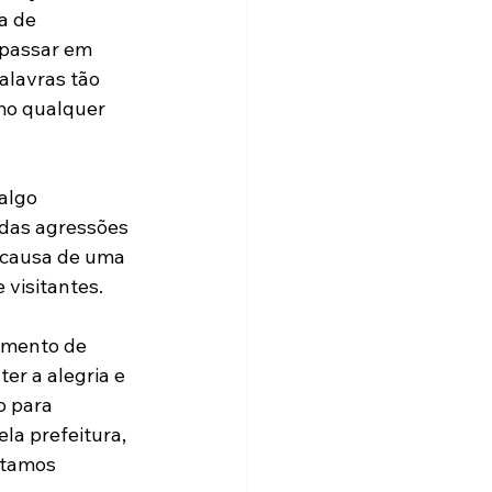
a de 
 passar em 
alavras tão 
mo qualquer 
algo 
das agressões 
r causa de uma 
 visitantes.
imento de 
er a alegria e 
 para 
la prefeitura, 
ntamos 