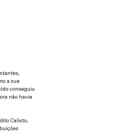
tantes, 
mo a sua 
aldo conseguiu 
ora não havia 
to Calixto, 
buições 