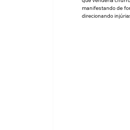
que venderia churros
manifestando de for
direcionando injúria