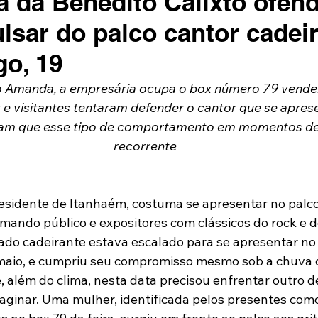
a da Benedito Calixto ofend
lsar do palco cantor cadeir
o, 19
o Amanda, a empresária ocupa o box número 79 vende
 e visitantes tentaram defender o cantor que se apre
am que esse tipo de comportamento em momentos de 
recorrente
residente de Itanhaém, costuma se apresentar no palco
imando público e expositores com clássicos do rock e d
ado cadeirante estava escalado para se apresentar no 
 maio, e cumpriu seu compromisso mesmo sob a chuva q
, além do clima, nesta data precisou enfrentar outro d
aginar. Uma mulher, identificada pelos presentes co