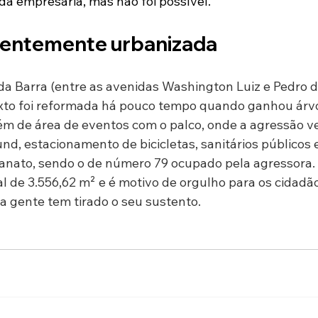
da empresária, mas não foi possível.
ecentemente urbanizada
da Barra (entre as avenidas Washington Luiz e Pedro de
ixto foi reformada há pouco tempo quando ganhou árvo
lém de área de eventos com o palco, onde a agressão ve
nd, estacionamento de bicicletas, sanitários públicos 
anato, sendo o de número 79 ocupado pela agressora.
l de 3.556,62 m² e é motivo de orgulho para os cidadã
ta gente tem tirado o seu sustento.