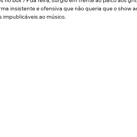
 no box 79 da feira, surgiu em frente ao palco aos grit
ma insistente e ofensiva que não queria que o show a
s impublicáveis ao músico.