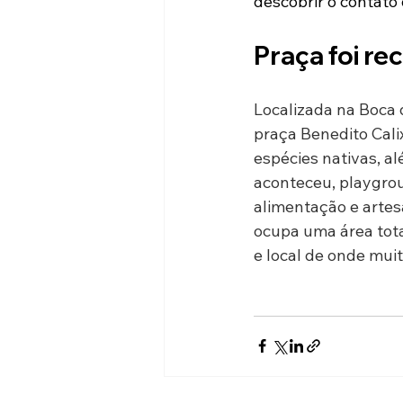
descobrir o contato 
Praça foi r
Localizada na Boca 
praça Benedito Cal
espécies nativas, a
aconteceu, playgrou
alimentação e artes
ocupa uma área tota
e local de onde mui