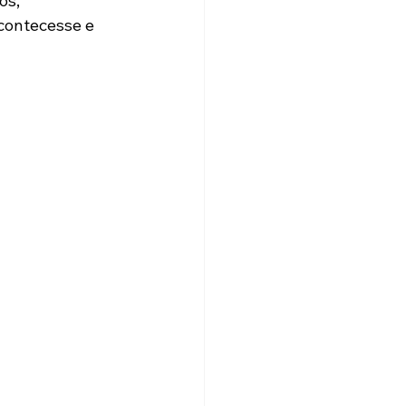
os, 
contecesse e 