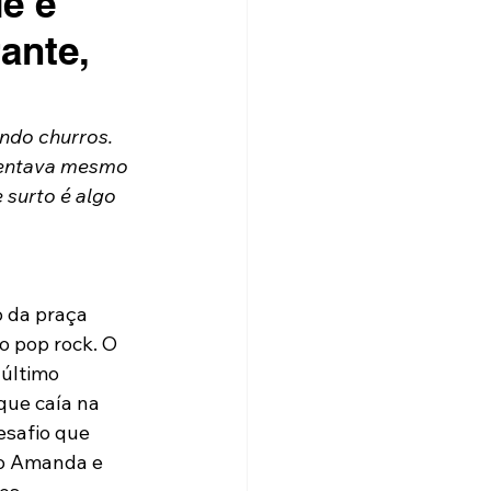
e e
ante,
ndo churros. 
sentava mesmo 
surto é algo 
 da praça 
o pop rock. O 
último 
ue caía na 
esafio que 
mo Amanda e 