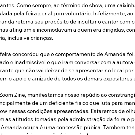
itantes. Como sempre, ao término do show, uma caixinh
ulada pela feira por algum voluntário. Infelizmente, ao
manda retoma seu propósito de insultar o cantor com p
nas atingiam e incomodavam a quem era dirigidas, co
a, inclusive crianças.
 feira concordou que o comportamento de Amanda foi 
do e inadmissível e que iram conversar com a autora 
arante que não vai deixar de se apresentar no local po
em o apoio e amizade de todos os demais expositores e
 Zoom Zine, manifestamos nosso repúdio ao constrang
incipalmente de um deficiente físico que luta para mant
how nessas condições apresentadas. Estaremos de olho
m as atitudes tomadas pela administração da feira e pe
e Amanda ocupa é uma concessão púbica. Também te