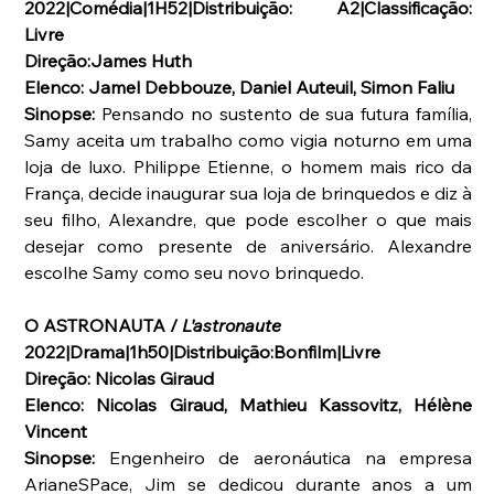
2022|Comédia|1H52|Distribuição: A2|Classificação: 
Livre
Direção:James Huth
Elenco: Jamel Debbouze, Daniel Auteuil, Simon Faliu
Sinopse: 
Pensando no sustento de sua futura família, 
Samy aceita um trabalho como vigia noturno em uma 
loja de luxo. Philippe Etienne, o homem mais rico da 
França, decide inaugurar sua loja de brinquedos e diz à 
seu filho, Alexandre, que pode escolher o que mais 
desejar como presente de aniversário. Alexandre 
escolhe Samy como seu novo brinquedo.
O ASTRONAUTA / 
L'astronaute
2022|Drama|1h50|Distribuição:Bonfilm|Livre
Direção: Nicolas Giraud
Elenco: Nicolas Giraud, Mathieu Kassovitz, Hélène 
Vincent
Sinopse: 
Engenheiro de aeronáutica na empresa 
ArianeSPace, Jim se dedicou durante anos a um 