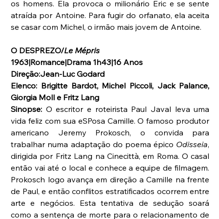
os homens. Ela provoca o milionário Eric e se sente 
atraída por Antoine. Para fugir do orfanato, ela aceita 
se casar com Michel, o irmão mais jovem de Antoine.
O DESPREZO/
Le Mépris
1963|Romance|Drama 1h43|16 Anos
Direção:Jean-Luc Godard
Elenco: Brigitte Bardot, Michel Piccoli, Jack Palance, 
Giorgia Moll e Fritz Lang
Sinopse: 
O escritor e roteirista Paul Javal leva uma 
vida feliz com sua eSPosa Camille. O famoso produtor 
americano Jeremy Prokosch, o convida para 
trabalhar numa adaptação do poema épico 
Odisseia
, 
dirigida por Fritz Lang na Cinecittà, em Roma. O casal 
então vai até o local e conhece a equipe de filmagem. 
Prokosch logo avança em direção a Camille na frente 
de Paul, e então conflitos estratificados ocorrem entre 
arte e negócios. Esta tentativa de sedução soará 
como a sentença de morte para o relacionamento de 