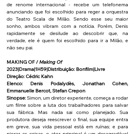
de renome internacional - recebe um telefonema 
anunciando que foi escolhido para reger a orquestra 
do Teatro Scala de Milão. Sendo esse seu maior 
sonho, ambos vibram com a notícia. Porém, Denis 
rapidamente se desilude ao descobrir que, na 
verdade, ele é quem foi escolhido para ir a Milão, e 
não seu pai.
MAKING OF / 
Making Of
2023|Drama|1H59|Distribuição: Bonfilm|Livre
Direção: Cédric Kahn
Elenco: Denis Podalydès, Jonathan Cohen, 
Emmanuelle Bercot, Stefan Crepon
Sinopse:
 Simon, um diretor experiente, começa a rodar 
um filme sobre a luta dos trabalhadores para salvar 
sua fábrica. Mas nada sai como planejado. Sua 
produtora deseja reescrever o final, sua equipe entra 
em greve, sua vida pessoal está em ruínas; e para 
piorar as coisas, o ator principal é um desagradável 