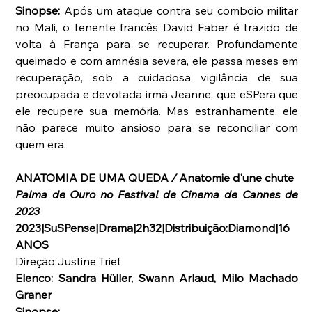
Sinopse: 
Após um ataque contra seu comboio militar 
no Mali, o tenente francês David Faber é trazido de 
volta à França para se recuperar. Profundamente 
queimado e com amnésia severa, ele passa meses em 
recuperação, sob a cuidadosa vigilância de sua 
preocupada e devotada irmã Jeanne, que eSPera que 
ele recupere sua memória. Mas estranhamente, ele 
não parece muito ansioso para se reconciliar com 
quem era.
ANATOMIA DE UMA QUEDA
 / 
Anatomie d'une chute
Palma de Ouro no Festival de Cinema de Cannes de 
2023
2023|SuSPense|Drama|2h32|Distribuição:Diamond|16 
ANOS
Direção:Justine Triet
Elenco: Sandra Hüller, Swann Arlaud, Milo Machado 
Graner
Sinopse: