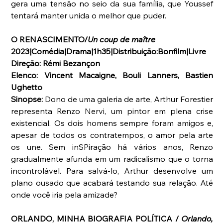
gera uma tensão no seio da sua família, que Youssef 
tentará manter unida o melhor que puder.
O RENASCIMENTO/
Un coup de maître
2023|Comédia|Drama|1h35|Distribuição:Bonfilm|Livre
Direção: Rémi Bezançon
Elenco: Vincent Macaigne, Bouli Lanners, Bastien 
Ughetto
Sinopse:
 Dono de uma galeria de arte, Arthur Forestier 
representa Renzo Nervi, um pintor em plena crise 
existencial. Os dois homens sempre foram amigos e, 
apesar de todos os contratempos, o amor pela arte 
os une. Sem inSPiração há vários anos, Renzo 
gradualmente afunda em um radicalismo que o torna 
incontrolável. Para salvá-lo, Arthur desenvolve um 
plano ousado que acabará testando sua relação. Até 
onde você iria pela amizade?
ORLANDO, MINHA BIOGRAFIA POLÍTICA / 
Orlando, 