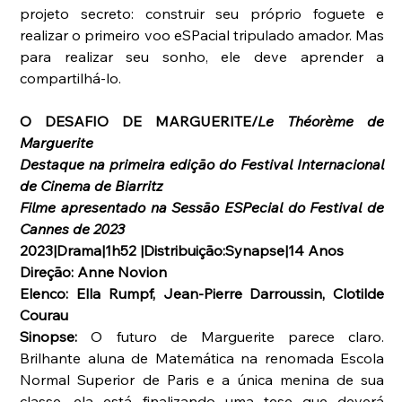
projeto secreto: construir seu próprio foguete e 
realizar o primeiro voo eSPacial tripulado amador. Mas 
para realizar seu sonho, ele deve aprender a 
compartilhá-lo.
O DESAFIO DE MARGUERITE/
Le Théorème de 
Marguerite
Destaque na primeira edição do Festival Internacional 
de Cinema de Biarritz
Filme apresentado na Sessão ESPecial do Festival de 
Cannes de 2023
2023|Drama|1h52 |Distribuição:Synapse|14 Anos
Direção: Anne Novion
Elenco: Ella Rumpf, Jean-Pierre Darroussin, Clotilde 
Courau
Sinopse: 
O futuro de Marguerite parece claro. 
Brilhante aluna de Matemática na renomada Escola 
Normal Superior de Paris e a única menina de sua 
classe, ela está finalizando uma tese que deverá 