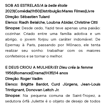
SOB AS ESTRELAS/
A la belle étoile
2023|Comédia|1h50|Distribuição:Mares Filmes|Livre
Direção: Sébastien Tulard
Elenco: Riadh Belaïche, Loubna Abidar, Christine Citti
Sinopse: 
Desde cedo, Yazid teve apenas uma paixão: 
cozinhar. Criado entre uma família adotiva e um 
abrigo, o jovem forjou um caráter indomável. De 
Epernay à Paris, passando por Mônaco, ele tenta 
realizar seu sonho: trabalhar com os maiores 
confeiteiros e se tornar o melhor.
E DEUS CRIOU A MULHER/
Et Dieu créa la femme
1956|Romance|Drama|1H35|14 anos
Direção: Roger Vadim
Elenco: Brigitte Bardot, Curd Jürgens, Jean-Louis 
Trintignant, Donovan Leitch Jr.
Sinopse: 
Na pequena comuna de Saint-Tropez, a 
sedutora órfã Juliette é o objeto de desejo de todos 