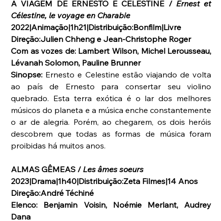
A VIAGEM DE ERNESTO E CELESTINE / 
Ernest et 
Célestine, le voyage en Charabie
2022|Animação|1h21|Distribuição:Bonfilm|Livre
Direção:Julien Chheng e Jean-Christophe Roger
Com as vozes de: Lambert Wilson, Michel Lerousseau, 
Lévanah Solomon, Pauline Brunner
Sinopse:
 Ernesto e Celestine estão viajando de volta 
ao país de Ernesto para consertar seu violino 
quebrado. Esta terra exótica é o lar dos melhores 
músicos do planeta e a música enche constantemente 
o ar de alegria. Porém, ao chegarem, os dois heróis 
descobrem que todas as formas de música foram 
proibidas há muitos anos.
ALMAS GÊMEAS / 
Les âmes soeurs
2023|Drama|1h40|Distribuição:Zeta Filmes|14 Anos
Direção:André Téchiné
Elenco: Benjamin Voisin, Noémie Merlant, Audrey 
Dana