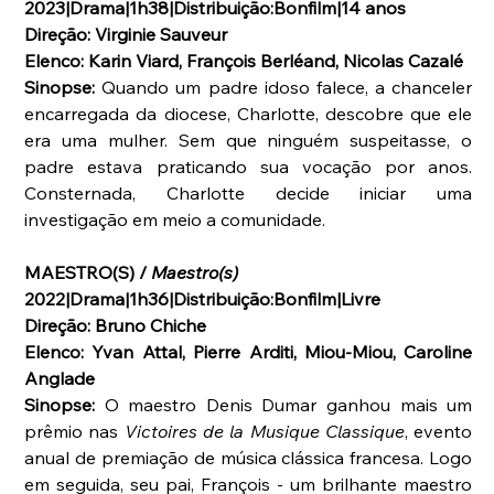
2023|Drama|1h38|Distribuição:Bonfilm|14 anos
Direção: Virginie Sauveur
Elenco: Karin Viard, François Berléand, Nicolas Cazalé
Sinopse:
 Quando um padre idoso falece, a chanceler 
encarregada da diocese, Charlotte, descobre que ele 
era uma mulher. Sem que ninguém suspeitasse, o 
padre estava praticando sua vocação por anos. 
Consternada, Charlotte decide iniciar uma 
investigação em meio a comunidade.
MAESTRO(S) / 
Maestro(s)
2022|Drama|1h36|Distribuição:Bonfilm|Livre
Direção: Bruno Chiche
Elenco: Yvan Attal, Pierre Arditi, Miou-Miou, Caroline 
Anglade
Sinopse:
 O maestro Denis Dumar ganhou mais um 
prêmio nas 
Victoires de la Musique Classique
, evento 
anual de premiação de música clássica francesa. Logo 
em seguida, seu pai, François - um brilhante maestro 