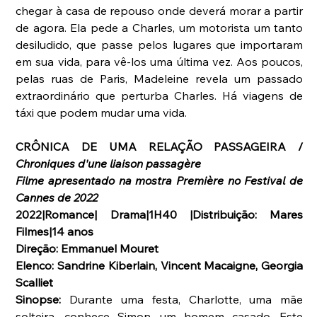
chegar à casa de repouso onde deverá morar a partir 
de agora. Ela pede a Charles, um motorista um tanto 
desiludido, que passe pelos lugares que importaram 
em sua vida, para vê-los uma última vez. Aos poucos, 
pelas ruas de Paris, Madeleine revela um passado 
extraordinário que perturba Charles. Há viagens de 
táxi que podem mudar uma vida.
CRÔNICA DE UMA RELAÇÃO PASSAGEIRA / 
Chroniques d'une liaison passagère
Filme apresentado na mostra Première no Festival de 
Cannes de 2022
2022|Romance| Drama|1H40 |Distribuição: Mares 
Filmes|14 anos
Direção: Emmanuel Mouret
Elenco: Sandrine Kiberlain, Vincent Macaigne, Georgia 
Scalliet
Sinopse: 
Durante uma festa, Charlotte, uma mãe 
solteira, conhece Simon, um homem casado. Este 