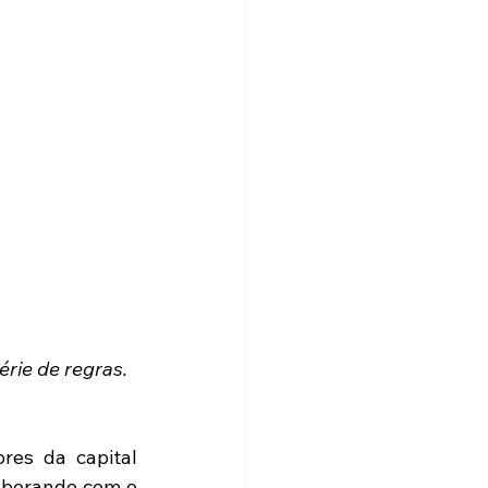
rie de regras. 
es da capital 
aborando com o 