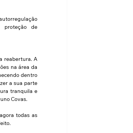
autorregulação 
 proteção de 
 reabertura. A 
ões na área da 
necendo dentro 
er a sua parte 
ra tranquila e 
Bruno Covas.
agora todas as 
eito.