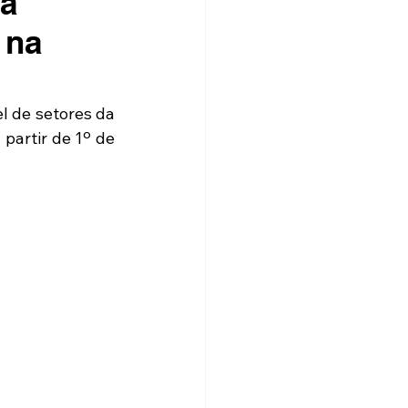
ia
 na
 de setores da 
artir de 1º de 