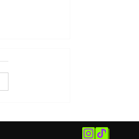
ival do Patrimônio terá
 de 500 atrações
uitas