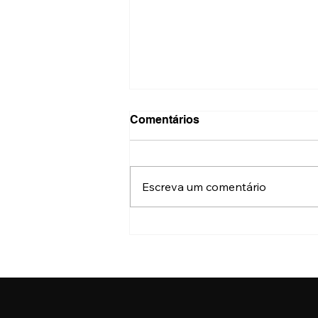
Comentários
Escreva um comentário
Onde fazer a nova Carteira
de Identidade Nacional no
Centro