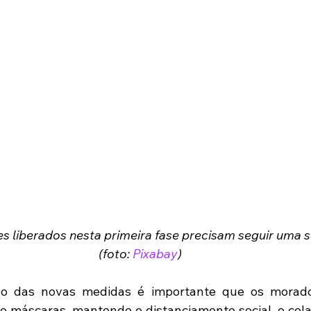
res liberados nesta primeira fase precisam seguir uma sé
(foto: 
Pixabay
) 
o das novas medidas é importante que os morador
o máscaras, mantendo o distanciamento social, e col