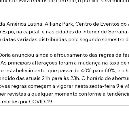
amente. Para efeitos de controle, o público será monit
a América Latina, Allianz Park, Centro de Eventos do
 Expo, na capital, e nas cidades do interior de Serrana
m datas variadas distribuídas pelo segundo semestre d
 Doria anunciou ainda o afrouxamento das regras da fas
 As principais alterações foram a mudança na taxa de
r estabelecimento, que passa de 40% para 60%, e o ho
ndido das atuais 21h para às 23h. O horário de abertur
ovas regras começam a vigorar nesta sexta-feira 9 e vã
ser revistas a qualquer momento conforme a tendênci
e mortes por COVID-19.