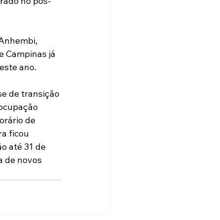
orado no pós-
 Anhembi, 
 e Campinas já 
este ano.
e de transição 
 ocupação 
rário de 
a ficou 
o até 31 de 
a de novos 