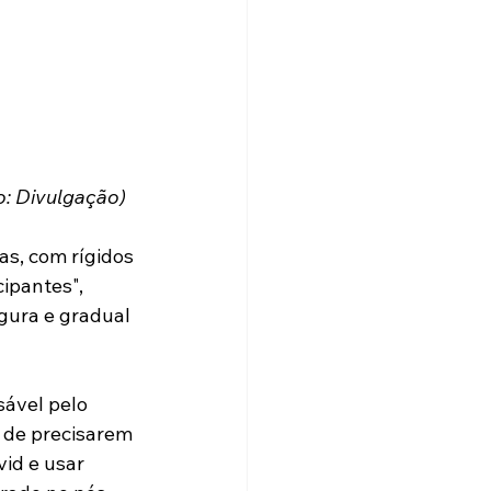
o: Divulgação)
s, com rígidos 
ipantes", 
gura e gradual 
sável pelo 
 de precisarem 
id e usar 