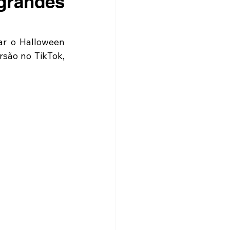
 grandes
r o Halloween 
são no TikTok, 