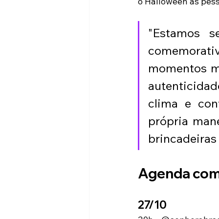
o Halloween as pess
"Estamos s
comemorati
momentos ma
autenticidad
clima e con
própria mane
brincadeiras 
Agenda comp
27/10