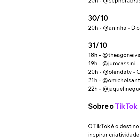
20h - @sephorabras
30/10
20h - @aninha - Dic
31/10
18h - @theagoneiva 
19h - @jumcassini -
20h - @olendatv - 
21h - @omichelsanta
22h - @jaquelinegue
Sobre o 
TikTok
O TikTok é o destino
inspirar criatividade