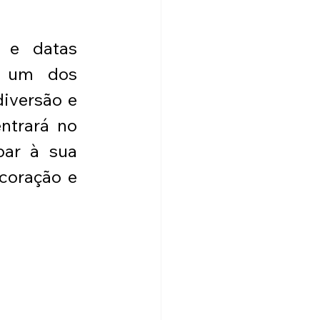
 
 e datas 
 um dos 
versão e 
ntrará no 
ar à sua 
coração e 