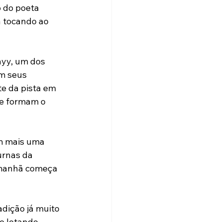
 do poeta 
 tocando ao 
yy, um dos 
m seus 
e da pista em 
ue formam o 
m mais uma 
urnas da 
a manhã começa 
dição já muito 
o lotando 