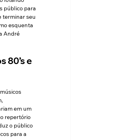
s público para 
 terminar seu 
omo esquenta 
a André 
 80’s e 
 músicos 
, 
ariam em um 
o repertório 
uz o público 
cos para a 