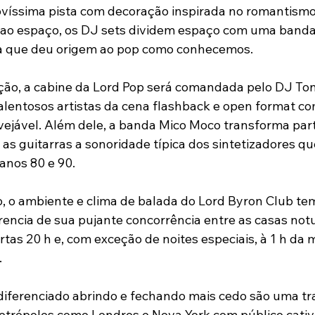
víssima pista com decoração inspirada no romantismo
 ao espaço, os DJ sets dividem espaço com uma banda
ra que deu origem ao pop como conhecemos.
ção, a cabine da Lord Pop será comandada pelo DJ Ton
alentosos artistas da cena flashback e open format co
nvejável. Além dele, a banda Mico Moco transforma part
 as guitarras a sonoridade típica dos sintetizadores q
anos 80 e 90.
, o ambiente e clima de balada do Lord Byron Club te
rencia de sua pujante concorrência entre as casas not
ortas 20 h e, com exceção de noites especiais, à 1 h d
.
diferenciado abrindo e fechando mais cedo são uma tra
trópoles como Londres e Nova York com público cativ