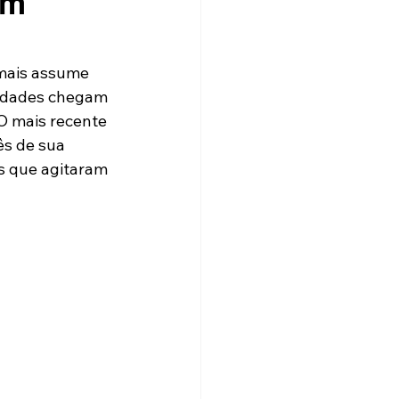
om
 mais assume 
idades chegam 
O mais recente 
s de sua 
ts que agitaram 