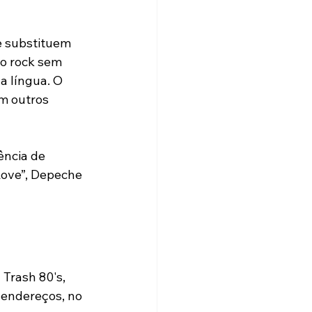
e substituem 
o rock sem 
a língua. O 
m outros 
ência de 
Love”, Depeche 
Trash 80's, 
 endereços, no 