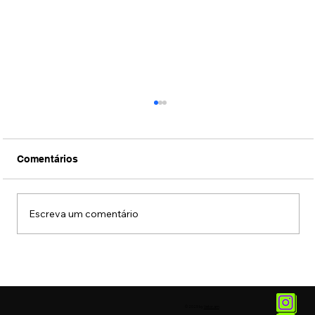
Comentários
Escreva um comentário
Conexão Brasil-Japão através da
música erudita presta tributo ao
compositor Ryuichi Sakamoto
© 2025 by
Vetor.am