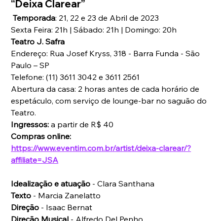
“Deixa Clarear”
Temporada
: 
21, 22 e 23 de Abril de 2023
Sexta Feira: 21h | Sábado: 21h | Domingo: 20h
Teatro J. Safra
Endereço: Rua Josef Kryss, 318 - Barra Funda - São 
Paulo – SP 
Telefone: (11) 3611 3042 e 3611 2561
Abertura da casa: 2 horas antes de cada horário de 
espetáculo, com serviço de lounge-bar no saguão do 
Teatro.  
Ingressos: 
a partir de R$ 40
Compras online: 
https://www.eventim.com.br/artist/deixa-clarear/?
affiliate=JSA
Idealização e atuação 
- Clara Santhana
Texto 
- Marcia Zanelatto
Direção 
- Isaac Bernat
Direção Musical 
- Alfredo Del Penho