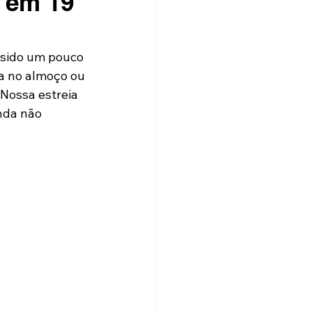
u em 19
 sido um pouco 
ja no almoço ou 
 Nossa estreia 
nda não 