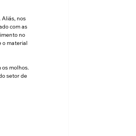
Aliás, nos 
ado com as 
imento no 
 o material 
 os molhos. 
o setor de 