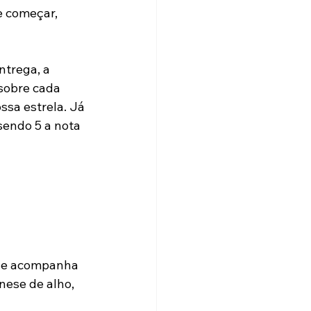
e começar, 
ntrega, a 
sobre cada 
ssa estrela. Já 
sendo 5 a nota 
 que acompanha 
nese de alho, 