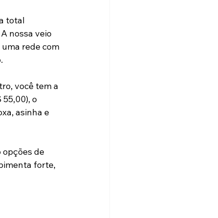
 total 
A nossa veio 
é uma rede com 
.
ro, você tem a 
 55,00), o 
xa, asinha e 
 opções de 
imenta forte, 