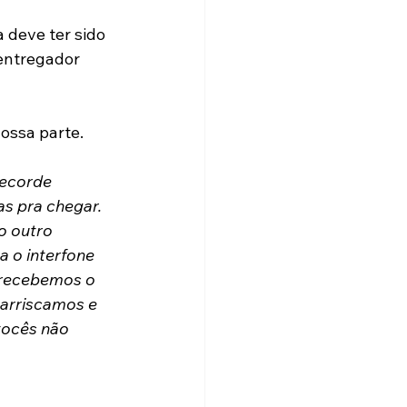
 deve ter sido 
entregador 
ossa parte. 
recorde 
s pra chegar. 
o outro 
 o interfone 
 recebemos o 
 arriscamos e 
vocês não 