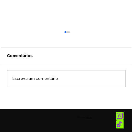
Comentários
Escreva um comentário
Conexão Brasil-Japão através da
música erudita presta tributo ao
compositor Ryuichi Sakamoto
© 2025 by
Vetor.am