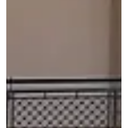
disfarçados, drones e câmeras de
reconhecimento facial
Novidades do Governo e da Prefeitura no meio da folia
apontam para como será o futuro em grandes eventos da
cidade a partir de agora.