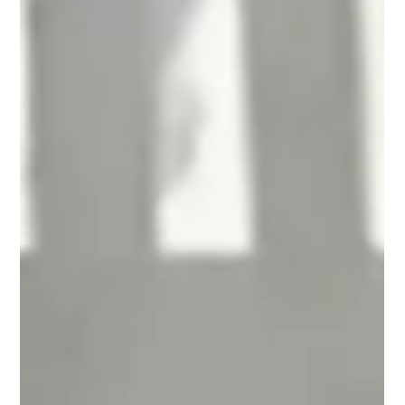
icônicos "tijolinhos" ganharam
up grande e novas versões
Quem é da minha geração deve ter brincado com os
famosos "tijolinhos" de madeira para construir infinitos
mundos de casas e castelos que...