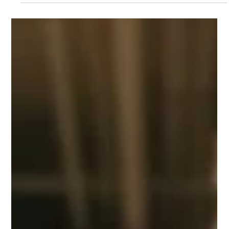
12 de mai. de 2025
Projeto da Unifesp acolhe mães
de vítimas de violência policial
Lançado pela Universidade Federal de São Paulo (Unifesp),
a partir da escuta de mães e familiares de vítimas da
violência de Estado, o...