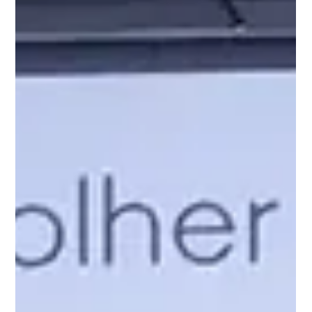
12 de mai. de 2025
Aberta inscrições para venda de
produtos na Virada Cultural 2025
Seleção será realizada pelas iniciativas SP
Afroempreendedor e Observatório da Gastronomia, que
possibilitará a participação de 10 empreendedores no
evento.