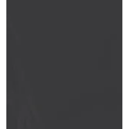
29 de mai. de 2020
UOL lança produções próprias pelo selo
MOV.doc como documentário com
Drauzio Varella
O UOL lança uma série de novos documentários a partir do
dia 30 de maio. As obras foram realizadas pelo selo MOV.doc,
destinado a...