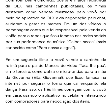
Com tom bem-humorado, que já é marca registrada 
da OLX nas campanhas publicitárias, os filmes 
destacam como vendas realizadas pelo vovô por 
meio do aplicativo da OLX e da negociação pelo chat, 
ajudaram a gerar os memes. Em um dos vídeos, o 
personagem conta que foi responsável pela venda do 
violão para o rapaz que ficou famoso nas redes sociais 
por sua performance da música “Galhos secos” (mais 
conhecido como “Para nossa alegria”).
Em um segundo filme, o vovô vende o carrinho de 
rolimã para o pai do Marcos, do vídeo “Taca-lhe pau”, 
e, no terceiro, comercializa o micro-ondas para a mãe 
da Giovanna (Eita, Giovanna!), que ficou famosa na 
internet por segurar o forno que cai enquanto ela 
dança. Para isso, os três filmes começam com o vovô 
em casa, usando o aplicativo no celular e interagindo 
com compradores para negociação dos itens.