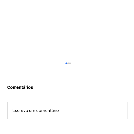
Comentários
Escreva um comentário
Jiraya chega ao mercado de alcoólicas