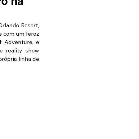
ro na
rlando Resort, 
e com um feroz 
f Adventure, e 
 reality show 
ópria linha de 