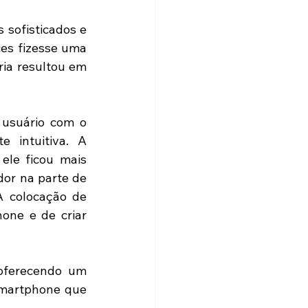
sofisticados e 
es fizesse uma 
ia resultou em 
usuário com o 
 intuitiva. A 
le ficou mais 
dor na parte de 
A colocação de 
one e de criar 
oferecendo um 
martphone que 