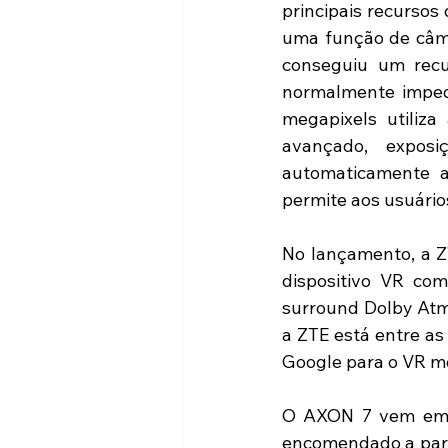
principais recursos
uma função de câme
conseguiu um recur
normalmente impede
megapixels utiliza
avançado, expos
automaticamente a
permite aos usuário
No lançamento, a Z
dispositivo VR co
surround Dolby Atmo
a ZTE está entre as
Google para o VR m
O AXON 7 vem em t
encomendado a parti