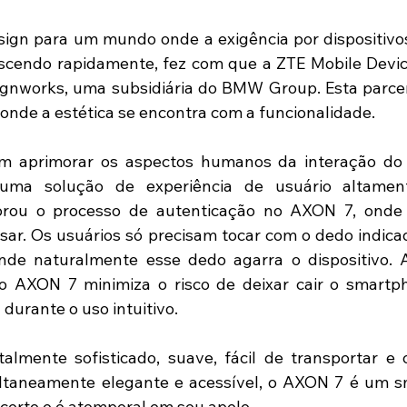
ign para um mundo onde a exigência por dispositivos 
escendo rapidamente, fez com que a ZTE Mobile Devic
ignworks, uma subsidiária do BMW Group. Esta parcer
 onde a estética se encontra com a funcionalidade.
m aprimorar os aspectos humanos da interação do 
uma solução de experiência de usuário altamente
rou o processo de autenticação no AXON 7, onde e
 usar. Os usuários só precisam tocar com o dedo indica
onde naturalmente esse dedo agarra o dispositivo. 
no AXON 7 minimiza o risco de deixar cair o smartph
urante o uso intuitivo.
lmente sofisticado, suave, fácil de transportar e 
ultaneamente elegante e acessível, o AXON 7 é um s
erto e é atemporal em seu apelo.