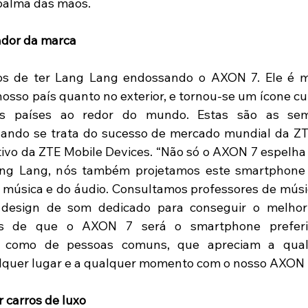
 palma das mãos.
ador da marca
os de ter Lang Lang endossando o AXON 7. Ele é mu
osso país quanto no exterior, e tornou-se um ícone cul
os países ao redor do mundo. Estas são as sem
ando se trata do sucesso de mercado mundial da ZTE
tivo da ZTE Mobile Devices. “Não só o AXON 7 espelha o
Lang Lang, nós também projetamos este smartphone 
 música e do áudio. Consultamos professores de mús
 design de som dedicado para conseguir o melhor 
es de que o AXON 7 será o smartphone prefer
im como de pessoas comuns, que apreciam a qual
lquer lugar e a qualquer momento com o nosso AXON 
r carros de luxo