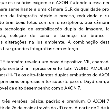
 que os usuários exigem e o AXON 7 atende a essa ne
ra semelhante a uma câmera SLR de qualidade profis
so de fotografia rápido e preciso, reduzindo o ruí
 tirar boas fotos com um smartphone. Sua câmera t
 a tecnologia de estabilização dupla da imagem, fo
ição, seleção de cena e balanço de branco p
s alterações na luz ambiente. A combinação desta
s tirar grandes fotografias sem esforço.
TE também revelou um novo dispositivo VR, chamado
mplementará a impressionante tela WQHD AMOLED 
s/Hi-Fi e os alto-falantes duplos embutidos do AXON 
 primeiras empresas a ter suporte para o Daydream, a
óvel de alto desempenho com o AXON 7.
rês versões: básica, padrão e premium. O AXON 7
r de 26 de maio através da JD.com. A partir de 2 de j