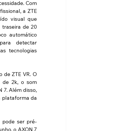
cessidade. Com 
sional, a ZTE 
do visual que 
raseira de 20 
co automático 
ara detectar 
s tecnologias 
 de ZTE VR. O 
de 2k, o som 
7. Além disso, 
 plataforma da 
 pode ser pré-
unho, o AXON 7 