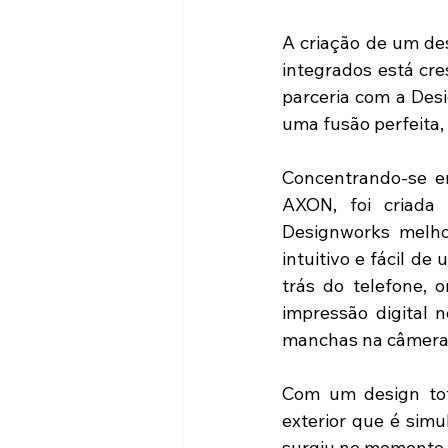
A criação de um des
integrados está cr
parceria com a Des
uma fusão perfeita,
Concentrando-se e
AXON, foi criada 
Designworks melho
intuitivo e fácil de
trás do telefone, 
impressão digital 
manchas na câmera d
Com um design tota
exterior que é sim
surgiu no momento c