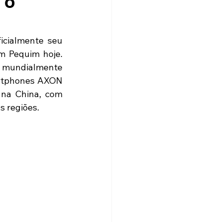
 o
icialmente seu 
m Pequim hoje. 
a mundialmente 
rtphones AXON 
na China, com 
s regiões.