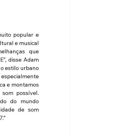
ito popular e 
tural e musical 
elhanças que 
”, disse Adam 
 estilo urbano 
especialmente 
ica e montamos 
som possível. 
ido do mundo 
idade de som 
7.”