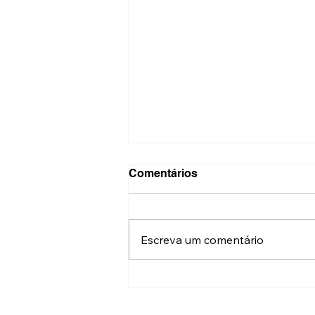
Comentários
Escreva um comentário
Fotos: abertura da
exposição “Pops e
Rebeldes” na galeria