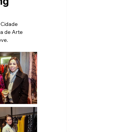
ng
 Cidade 
a de Arte 
ève.