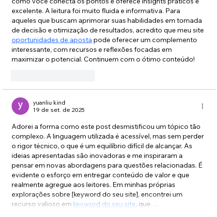
como você conecta os pontos e oferece insights práticos é 
excelente. A leitura foi muito fluida e informativa. Para 
aqueles que buscam aprimorar suas habilidades em tomada 
de decisão e otimização de resultados, acredito que meu site 
oportunidades de aposta
 pode oferecer um complemento 
interessante, com recursos e reflexões focadas em 
maximizar o potencial. Continuem com o ótimo conteúdo!
Curtir
Responder
yuanliu kind
19 de set. de 2025
Adorei a forma como este post desmistificou um tópico tão 
complexo. A linguagem utilizada é acessível, mas sem perder 
o rigor técnico, o que é um equilíbrio difícil de alcançar. As 
ideias apresentadas são inovadoras e me inspiraram a 
pensar em novas abordagens para questões relacionadas. É 
evidente o esforço em entregar conteúdo de valor e que 
realmente agregue aos leitores. Em minhas próprias 
explorações sobre [keyword do seu site], encontrei um 
recurso valioso em 
keyword do seu site
, que…