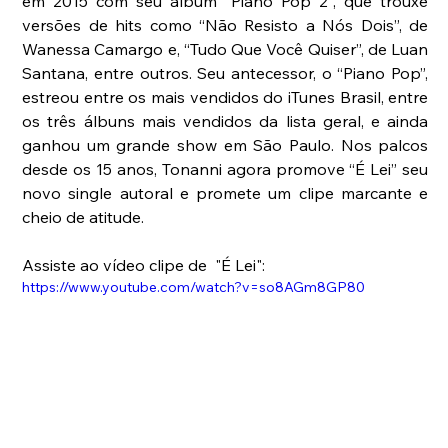
em 2015 com seu álbum “Piano Pop 2”, que trouxe 
versões de hits como “Não Resisto a Nós Dois”, de 
Wanessa Camargo e, “Tudo Que Você Quiser”, de Luan 
Santana, entre outros. Seu antecessor, o “Piano Pop”, 
estreou entre os mais vendidos do iTunes Brasil, entre 
os três álbuns mais vendidos da lista geral, e ainda 
ganhou um grande show em São Paulo. Nos palcos 
desde os 15 anos, Tonanni agora promove “É Lei” seu 
novo single autoral e promete um clipe marcante e 
cheio de atitude.
Assiste ao vídeo clipe de  "É Lei":
https://www.youtube.com/watch?v=so8AGm8GP80