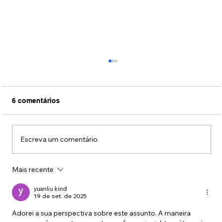
6 comentários
Escreva um comentário
Mais recente
Filme sobre a vida de Silvio Santos
ganha primeiro trailer oficial, veja aqui
yuanliu kind
no ZZ.
19 de set. de 2025
Adorei a sua perspectiva sobre este assunto. A maneira 