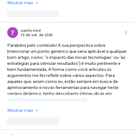
Mostrar mais
Curtir
Responder
yuanliu kind
19 de set. de 2025
Parabéns pelo conteúdo! A sua perspectiva sobre 
[mencionar um ponto genérico que seria aplicável a qualquer 
bom artigo, como: "o impacto das novas tecnologias" ou "as 
estratégias para otimizar resultados"] é muito pertinente e 
bem fundamentada. A forma como você articulou os 
argumentos me fez refletir sobre vários aspectos. Para 
aqueles que, assim como eu, estão sempre em busca de 
aprimoramento e novas ferramentas para navegar neste 
cenário dinâmico, tenho descoberto ótimas dicas em 
soluções inovadoras para o seu negócio
.…
Mostrar mais
Curtir
Responder