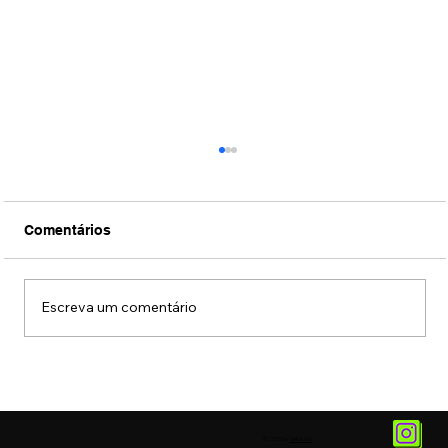
Comentários
Escreva um comentário
Conexão Brasil-Japão através da
música erudita presta tributo ao
compositor Ryuichi Sakamoto
© 2025 by
Vetor.am