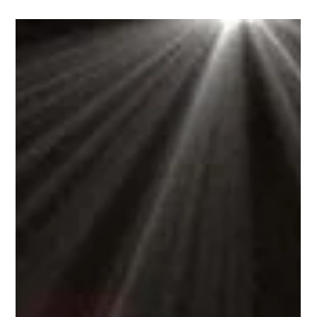
Café Society
Na quinta, 27, o Café Society apresenta mais um show de sua
linha premium. Agora é a vez do músico e compositor
Simoninha levar seu show...