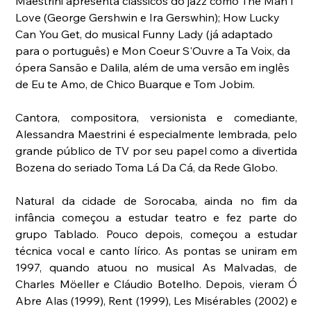
Maestrini apresenta clássicos do jazz como The Man I 
Love (George Gershwin e Ira Gerswhin); How Lucky 
Can You Get, do musical Funny Lady (já adaptado 
para o português) e Mon Coeur S'Ouvre a Ta Voix, da 
ópera Sansão e Dalila, além de uma versão em inglês 
de Eu te Amo, de Chico Buarque e Tom Jobim.
Cantora, compositora, versionista e comediante, 
Alessandra Maestrini é especialmente lembrada, pelo 
grande público de TV por seu papel como a divertida 
Bozena do seriado Toma Lá Da Cá, da Rede Globo.
Natural da cidade de Sorocaba, ainda no fim da 
infância começou a estudar teatro e fez parte do 
grupo Tablado. Pouco depois, começou a estudar 
técnica vocal e canto lírico. As pontas se uniram em 
1997, quando atuou no musical As Malvadas, de 
Charles Möeller e Cláudio Botelho. Depois, vieram Ó 
Abre Alas (1999), Rent (1999), Les Misérables (2002) e 