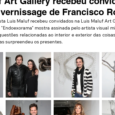
f Art Gallery recebeu conv
 vernissage de Francisco R
ista Luis Maluf recebeu convidados na Luis Maluf Art G
a "Endoexorama" mostra assinada pelo artista visual mi
uestões relacionadas ao interior e exterior das coisas
tas surpreendeu os presentes.