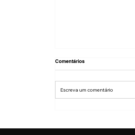
Comentários
Escreva um comentário
Fotos: abertura da
exposição “Pops e
Rebeldes” na galeria
Berenice Arvani