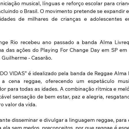
niciação musical, línguas e reforço escolar para crian
incluindo o Brasil. O movimento pretende se expandir e
lidades de milhares de crianças e adolescentes e
nge Rio recebeu ano passado a banda Alma Livreq
ma das ações do Playing For Change Day em SP em p
a Guilherme - Casarão.
O VIDAS” é idealizado pela banda de Reggae Alma L
er a cena reggae, oferecendo um espetáculo music
or para todas as idades. A combinação rítmica e meló
ável sensação de bem estar, paz e alegria, resgatand
o valor da vida.
ante disseminar e divulgar a linguagem reggae, para 
 ela sem medos, preconceitos, por que reggae é esper