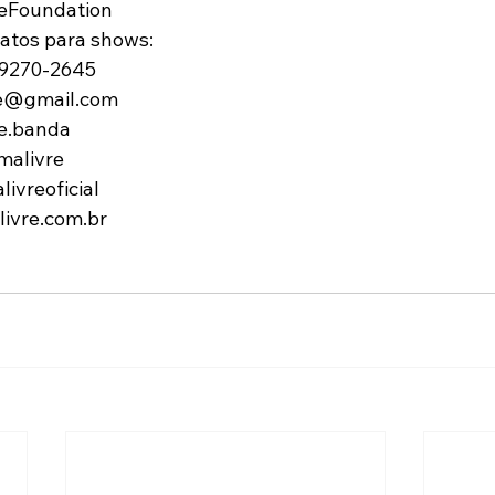
eFoundation
atos para shows:
 99270-2645
vre@gmail.com
e.banda
malivre
ivreoficial
ivre.com.br