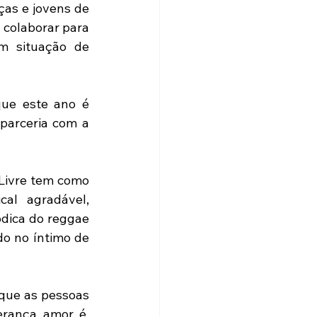
ças e jovens de 
 colaborar para 
m situação de 
ue este ano é 
arceria com a 
ivre tem como 
al agradável, 
dica do reggae 
o no íntimo de 
que as pessoas 
ança, amor, é, 