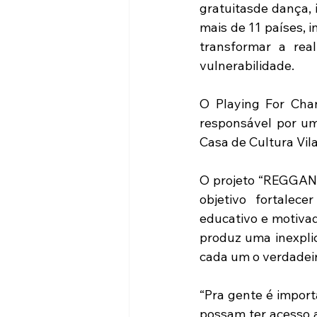
gratuitasde dança, i
mais de 11 países, 
transformar a rea
vulnerabilidade.
O Playing For Cha
responsável por u
Casa de Cultura Vil
O projeto “REGGAND
objetivo fortalec
educativo e motivad
produz uma inexplic
cada um o verdadeir
“Pra gente é import
possam ter acesso a