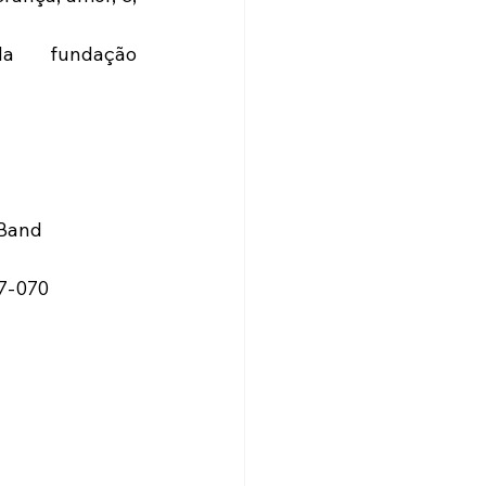
a fundação 
 Band
67-070