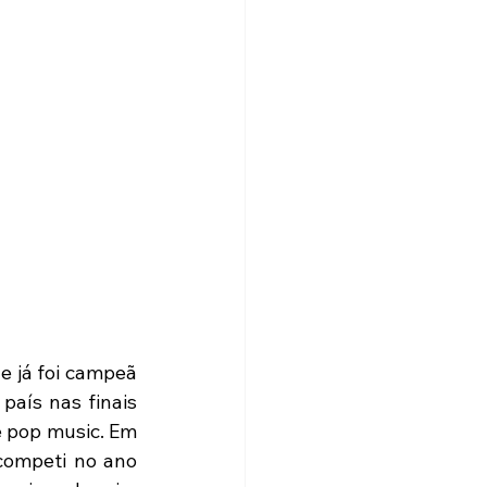
 já foi campeã 
aís nas finais 
 pop music. Em 
competi no ano 