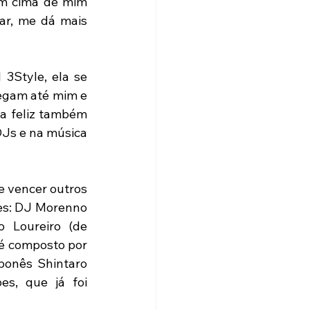
m cima de mim 
r, me dá mais 
3Style, ela se 
egam até mim e 
a feliz também 
Js e na música 
e vencer outros 
es: DJ Morenno 
 Loureiro (de 
é composto por 
onês Shintaro 
s, que já foi 