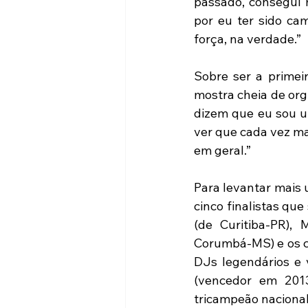
passado, consegui 
por eu ter sido ca
força, na verdade.”
Sobre ser a primeir
mostra cheia de org
dizem que eu sou um
ver que cada vez ma
em geral.”
Para levantar mais 
cinco finalistas qu
(de Curitiba-PR),
Corumbá-MS) e os ca
DJs legendários e 
(vencedor em 2013
tricampeão nacional