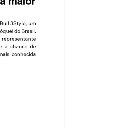
na maior
Bull 3Style, um 
uei do Brasil. 
representante 
e a chance de 
mais conhecida 