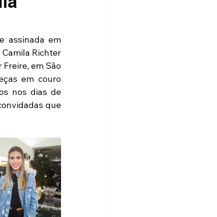
ila
e assinada em 
 Camila Richter 
 Freire, em São 
eças em couro 
s nos dias de 
 convidadas que 