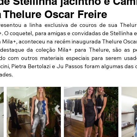
de Stellinha jacintho e Cam
a Thelure Oscar Freire
resentou a linha exclusiva de couros de sua Thelur
+. O coquetel, para amigas e convidadas de Stellinha e
 da Mila+, aconteceu na recém inaugurada Thelure Oscar
 destaque da coleção Mila+ para Thelure, são as p
do com outros materiais especiais para serem usado
sccini, Pietra Bertolazi e Ju Passos foram algumas das
ades.