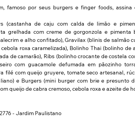
im, famoso por seus burgers e finger foods, assina 
ws (castanha de caju com calda de limão e pimenta
nta grelhada com creme de gorgonzola e pimenta biq
alecrim e alho confitado), Gravilax (blinis de salmão 
i cebola roxa caramelizada), Bolinho Thai (bolinho de 
ada de camarão), Ribs (bolinho crocante de costela co
caseiro com guacamole defumada em pãozinho torra
a filé com queijo gruyere, tomate seco artesanal, rúc
liano) e Burgers (mini burger com brie e presunto d
om queijo de cabra cremoso, cebola roxa e azeite de ho
, 2776 - Jardim Paulistano