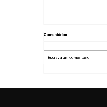
Comentários
Escreva um comentário
Festival do Patrimônio terá
mais de 500 atrações
gratuitas