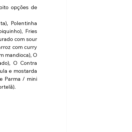
oito opções de 
), Polentinha 
uinho), Fries 
curado com sour 
arroz com curry 
m mandioca), O 
do), O Contra 
ula e mostarda 
e Parma / mini 
rtelã).