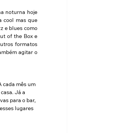
a noturna hoje 
 cool mas que 
z e blues como 
t of the Box e 
utros formatos 
ambém agitar o 
 A cada mês um 
 casa. Já a 
as para o bar, 
esses lugares 