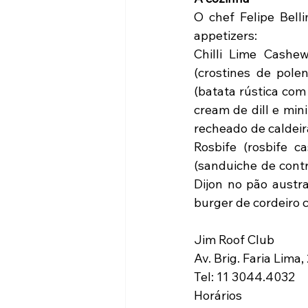
O chef Felipe Bell
appetizers:
Chilli Lime Cashe
(crostines de pole
(batata rústica com 
cream de dill e min
recheado de caldeir
Rosbife (rosbife 
(sanduiche de contr
Dijon no pão austra
burger de cordeiro c
Jim Roof Club
Av. Brig. Faria Lima
Tel: 11 3044.4032
Horários