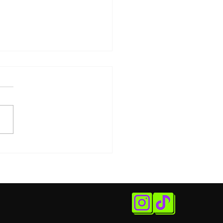
édia francesa Uma
na, Nada Mais estreia
 temporada no Teatro
 Bello com Julianne
isol, Leandro Luna e
 Schultz