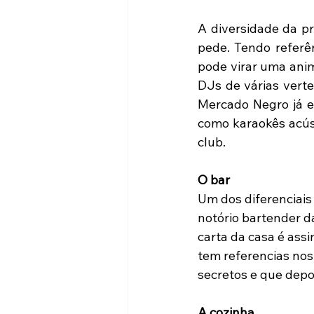
A diversidade da p
pede. Tendo referê
pode virar uma anim
DJs de várias verte
Mercado Negro já e
como karaokês acúst
club.
O bar
Um dos diferenciais
notório bartender da
carta da casa é assi
tem referencias nos
secretos e que depo
A cozinha